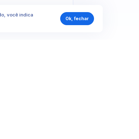
do, você indica
Ok, fechar
as, avaliados e recomendados em São