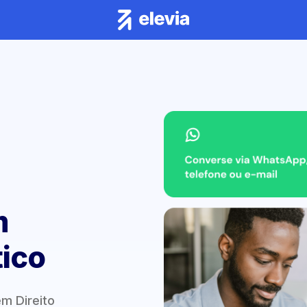
m
tico
m Direito