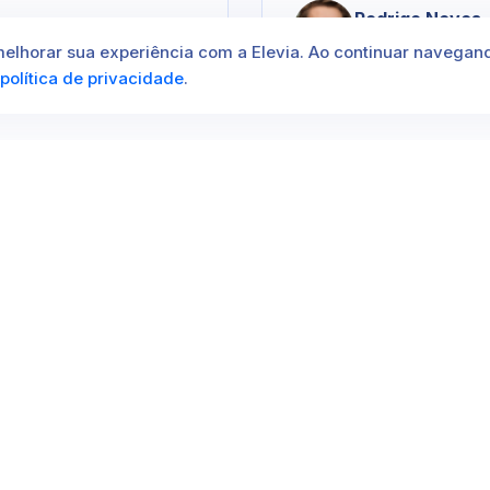
Rodrigo Neves
Itabira, MG
melhorar sua experiência com a Elevia. Ao continuar navegan
política de privacidade
.
Direito Aeronáutico
 agora é muito mais fácil. Encontre advogados especialist
Bento do Sul, SC.