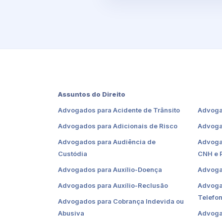
Assuntos do Direito
Advogados para Acidente de Trânsito
Advoga
Advogados para Adicionais de Risco
Advoga
Advogados para Audiência de
Advoga
Custódia
CNH e 
Advogados para Auxílio-Doença
Advoga
Advogados para Auxílio-Reclusão
Advoga
Telefon
Advogados para Cobrança Indevida ou
Abusiva
Advoga