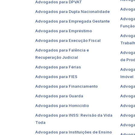
Advogados para DPVAT
Advoga
Advogados para Dupla Nacionalidade
Advoga
Advogados para Empregada Gestante
Função
Advogados para Empréstimo
Advoga
Advogados para Execução Fiscal
Trabal
Advogados para Falência e
Advogad
Recuperação Judicial
de Pro
Advogados para Férias
Advogad
Advogados para FIES
Imóvel
Advogados para Financiamento
Advoga
Advogados para Guarda
Advoga
Advogados para Homicídio
Advoga
Advogados para INSS: Revisão da Vida
Advogad
Toda
Advogad
Advogados para Instituições de Ensino
Advoga