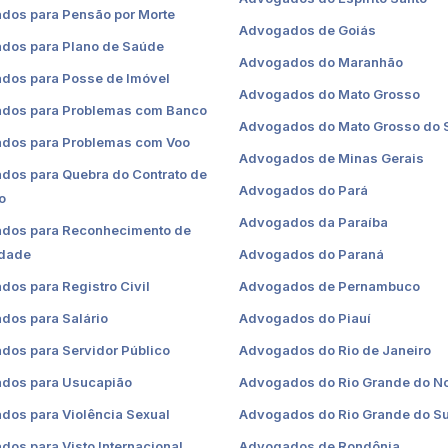
dos para Pensão por Morte
Advogados de Goiás
dos para Plano de Saúde
Advogados do Maranhão
dos para Posse de Imóvel
Advogados do Mato Grosso
dos para Problemas com Banco
Advogados do Mato Grosso do 
dos para Problemas com Voo
Advogados de Minas Gerais
dos para Quebra do Contrato de
Advogados do Pará
o
Advogados da Paraíba
dos para Reconhecimento de
idade
Advogados do Paraná
os para Registro Civil
Advogados de Pernambuco
dos para Salário
Advogados do Piauí
dos para Servidor Público
Advogados do Rio de Janeiro
dos para Usucapião
Advogados do Rio Grande do No
dos para Violência Sexual
Advogados do Rio Grande do Su
os para Visto Internacional
Advogados de Rondônia