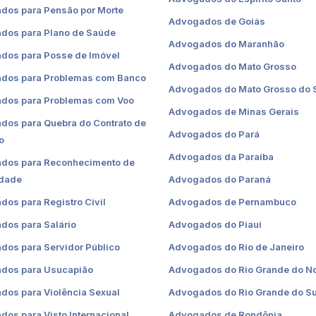
dos para Pensão por Morte
Advogados de Goiás
dos para Plano de Saúde
Advogados do Maranhão
dos para Posse de Imóvel
Advogados do Mato Grosso
dos para Problemas com Banco
Advogados do Mato Grosso do 
dos para Problemas com Voo
Advogados de Minas Gerais
dos para Quebra do Contrato de
Advogados do Pará
o
Advogados da Paraíba
dos para Reconhecimento de
idade
Advogados do Paraná
os para Registro Civil
Advogados de Pernambuco
dos para Salário
Advogados do Piauí
dos para Servidor Público
Advogados do Rio de Janeiro
dos para Usucapião
Advogados do Rio Grande do No
dos para Violência Sexual
Advogados do Rio Grande do Su
os para Visto Internacional
Advogados de Rondônia