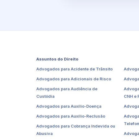
Assuntos do Direito
Advogados para Acidente de Trânsito
Advoga
Advogados para Adicionais de Risco
Advoga
Advogados para Audiência de
Advoga
Custódia
CNH e 
Advogados para Auxílio-Doença
Advoga
Advogados para Auxílio-Reclusão
Advoga
Telefon
Advogados para Cobrança Indevida ou
Abusiva
Advoga