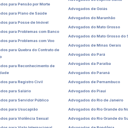
dos para Pensão por Morte
Advogados de Goiás
dos para Plano de Saúde
Advogados do Maranhão
dos para Posse de Imóvel
Advogados do Mato Grosso
dos para Problemas com Banco
Advogados do Mato Grosso do 
dos para Problemas com Voo
Advogados de Minas Gerais
dos para Quebra do Contrato de
Advogados do Pará
o
Advogados da Paraíba
dos para Reconhecimento de
idade
Advogados do Paraná
os para Registro Civil
Advogados de Pernambuco
dos para Salário
Advogados do Piauí
dos para Servidor Público
Advogados do Rio de Janeiro
dos para Usucapião
Advogados do Rio Grande do No
dos para Violência Sexual
Advogados do Rio Grande do Su
os para Visto Internacional
Advogados de Rondônia