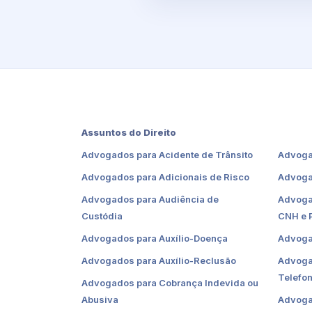
Assuntos do Direito
Advogados para Acidente de Trânsito
Advoga
Advogados para Adicionais de Risco
Advoga
Advogados para Audiência de
Advoga
Custódia
CNH e 
Advogados para Auxílio-Doença
Advoga
Advogados para Auxílio-Reclusão
Advoga
Telefon
Advogados para Cobrança Indevida ou
Abusiva
Advoga