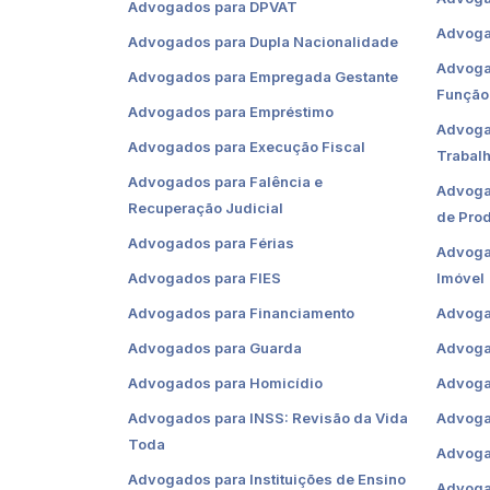
Advogados para DPVAT
Advoga
Advogados para Dupla Nacionalidade
Advoga
Advogados para Empregada Gestante
Função
Advogados para Empréstimo
Advoga
Advogados para Execução Fiscal
Trabal
Advogados para Falência e
Advogad
Recuperação Judicial
de Pro
Advogados para Férias
Advogad
Advogados para FIES
Imóvel
Advogados para Financiamento
Advoga
Advogados para Guarda
Advoga
Advogados para Homicídio
Advoga
Advogados para INSS: Revisão da Vida
Advogad
Toda
Advogad
Advogados para Instituições de Ensino
Advoga