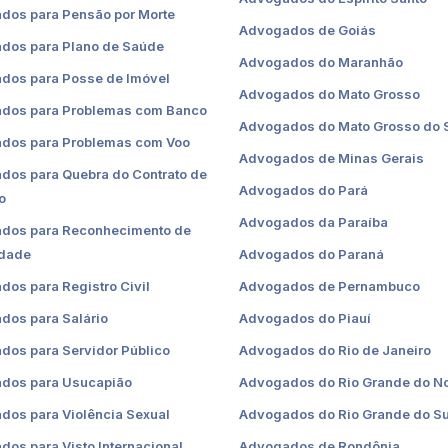
dos para Pensão por Morte
Advogados de Goiás
dos para Plano de Saúde
Advogados do Maranhão
dos para Posse de Imóvel
Advogados do Mato Grosso
dos para Problemas com Banco
Advogados do Mato Grosso do 
dos para Problemas com Voo
Advogados de Minas Gerais
dos para Quebra do Contrato de
Advogados do Pará
o
Advogados da Paraíba
dos para Reconhecimento de
idade
Advogados do Paraná
os para Registro Civil
Advogados de Pernambuco
dos para Salário
Advogados do Piauí
dos para Servidor Público
Advogados do Rio de Janeiro
dos para Usucapião
Advogados do Rio Grande do No
dos para Violência Sexual
Advogados do Rio Grande do Su
os para Visto Internacional
Advogados de Rondônia