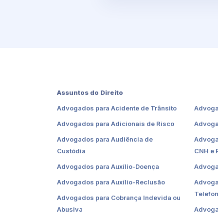
Assuntos do Direito
Advogados para Acidente de Trânsito
Advoga
Advogados para Adicionais de Risco
Advoga
Advogados para Audiência de
Advoga
Custódia
CNH e 
Advogados para Auxílio-Doença
Advoga
Advogados para Auxílio-Reclusão
Advoga
Telefon
Advogados para Cobrança Indevida ou
Abusiva
Advoga