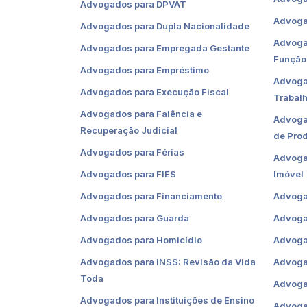
Advogados para DPVAT
Advoga
Advogados para Dupla Nacionalidade
Advoga
Advogados para Empregada Gestante
Função
Advogados para Empréstimo
Advoga
Advogados para Execução Fiscal
Trabal
Advogados para Falência e
Advogad
Recuperação Judicial
de Pro
Advogados para Férias
Advogad
Advogados para FIES
Imóvel
Advogados para Financiamento
Advoga
Advogados para Guarda
Advoga
Advogados para Homicídio
Advoga
Advogados para INSS: Revisão da Vida
Advogad
Toda
Advogad
Advogados para Instituições de Ensino
Advoga